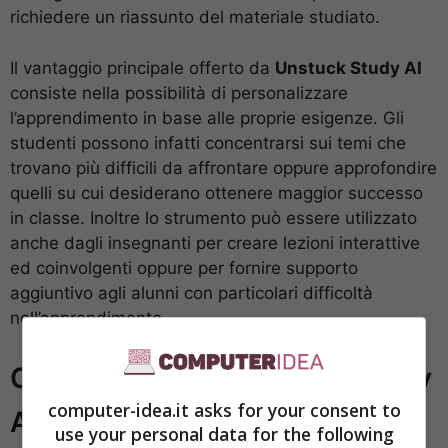
richiedere un riassunto del materiale studiato.
Il vantaggio principale offerto da
Unstuck Study AI
consiste nella possibilità di personalizzare
l’apprendimento in base alle proprie esigenze. Gli
studenti possono infatti concentrarsi sui temi che
trovano più difficili da affrontare oppure approfondire
quelli su cui desiderano ottenere maggior successo
in classe. Inoltre lo strumento può essere utilizzato
anche dagli insegnanti per creare lezioni interattive
ed coinvolgenti oppure per fornire supporto
aggiuntivo agli alunni con particolari difficoltà
nell’apprendimento.
Come Utilizzare Unstuck Study
computer-idea.it asks for your consent to
AI
use your personal data for the following