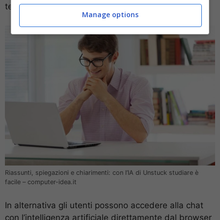
tematiche affrontate.
Manage options
Riassunti, spiegazioni e chiarimenti: con l’IA di Unstuck studiare è
facile – computer-idea.it
In alternativa gli utenti possono accedere alla chat
con l’intelligenza artificiale direttamente dal browser