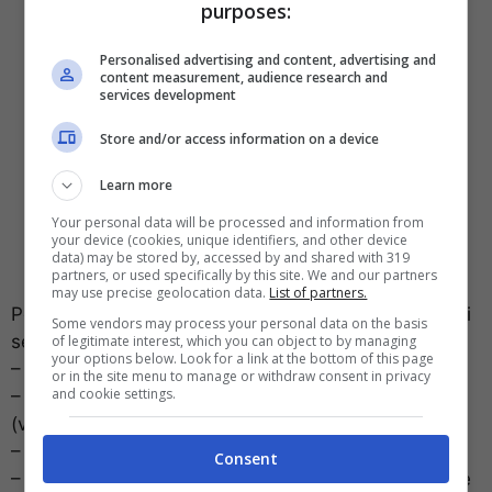
purposes:
Personalised advertising and content, advertising and
content measurement, audience research and
services development
Store and/or access information on a device
Learn more
Your personal data will be processed and information from
your device (cookies, unique identifiers, and other device
data) may be stored by, accessed by and shared with 319
partners, or used specifically by this site. We and our partners
may use precise geolocation data.
List of partners.
Per utilizzare
Unstuck Study AI
basta seguire pochi
Some vendors may process your personal data on the basis
semplicissimi passaggi:
of legitimate interest, which you can object to by managing
your options below. Look for a link at the bottom of this page
– Accedere alla piattaforma online;
or in the site menu to manage or withdraw consent in privacy
and cookie settings.
– Caricare il materiale su cui si desidera lavorare
(video, registrazioni, testo o appunti);
– Iniziare a porre domande all’AI;
Consent
– Ricevere spiegazioni dettagliate o riassuntive sulle