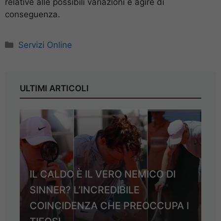
relative alle possibili variazioni e agire di
conseguenza.
Categorie
Servizi Online
ULTIMI ARTICOLI
IL CALDO È IL VERO NEMICO DI
SINNER? L’INCREDIBILE
COINCIDENZA CHE PREOCCUPA I