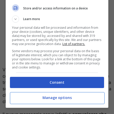
Store and/or access information on a device
Learn more
Your personal data will be processed and information from
your device (cookies, unique identifiers, and other device
data) may be stored by, accessed by and shared with 319
partners, or used specifically by this site. We and our partners
may use precise geolocation data.
List of partners.
Some vendors may process your personal data on the basis
of legitimate interest, which you can object to by managing
your options below. Look for a link at the bottom of this page
or in the site menu to manage or withdraw consent in privacy
and cookie settings.
Volendo parlare di Iliad, negli ultimi giorni, la
compagnia sta inviando una comunicazione ufficiale
Consent
tramite sms ai propri utenti. La stessa, però, inizia da
subito tranquillizzando il cliente. Nell’sms che arriva a
chi è già cliente di Iliad c’è infatti scritto da subito
Manage options
che
non ci saranno né aumenti né costi nascosti.