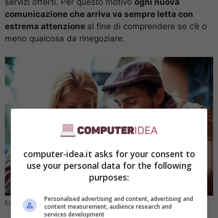
servizi offerti. Per questo motivo
ogni nuova
comunicazione che arriva va sempre letta con
estrema attenzione
al fine di comprendere se c’è o
meno qualcosa da rinegoziare.
computer-idea.it asks for your consent to
use your personal data for the following
purposes:
Personalised advertising and content, advertising and
Ecco la nuova comunicazione di Iliad (Computer-idea.it)
content measurement, audience research and
services development