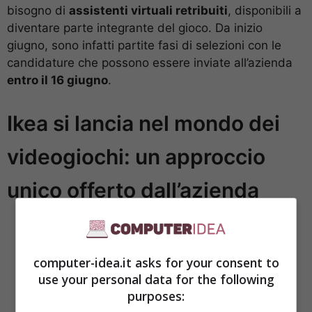
bisogno di
assistenti virtuali retribuiti
, disponibili a
diventare parte integrante del gioco. Da inizio
giugno, sono infatti partite fasi di selezioni con le
candidature che possono essere inviate all’azienda
entro il 16 giugno
.
Ikea si lancia nel mondo dei
videogiochi: un approccio
unico offerto dall’azienda
computer-idea.it asks for your consent to
use your personal data for the following
purposes: