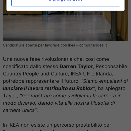
Candidature aperte per lavorare con Ikea – computeridea.it
Una nuova fase rivoluzionaria che, cosi come
specificato dallo stesso
Darren Taylor
, Responsabile
Country People and Culture, IKEA UK e Irlanda,
potrebbe rappresentare il futuro.
“Siamo entusiasti di
lanciare il lavoro retribuito su Roblox”
,
ha spiegato
Taylor,
“per mostrare come svolgiamo la carriera in
modo diverso, dando vita alla nostra filosofia di
carriera unica”
.
In IKEA non esiste un percorso prestabilito per