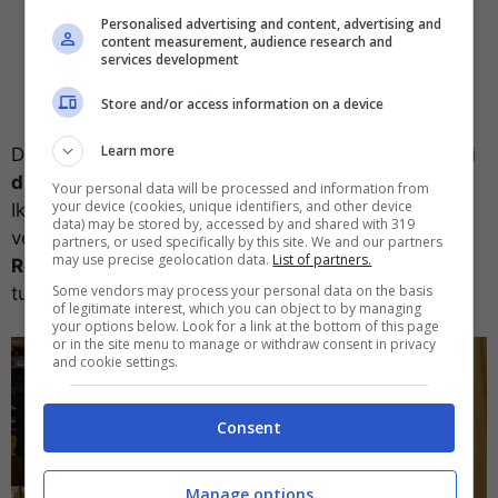
Personalised advertising and content, advertising and
content measurement, audience research and
services development
Store and/or access information on a device
Learn more
Dieci i collaboratori ricercati in questa fase per
turni
di lavoro pagati regolarmente
. Il mondo virtuale
Your personal data will be processed and information from
your device (cookies, unique identifiers, and other device
Ikea, insomma sarà disponibile cosi come mai
data) may be stored by, accessed by and shared with 319
verificatosi finora, una vera e propria
comunità
partners, or used specifically by this site. We and our partners
may use precise geolocation data.
List of partners.
Roblox
, con giocatori pronti a lavorare ed esplorare
Some vendors may process your personal data on the basis
tutto ciò che l’azienda ha da offrire.
of legitimate interest, which you can object to by managing
your options below. Look for a link at the bottom of this page
or in the site menu to manage or withdraw consent in privacy
and cookie settings.
Consent
Manage options