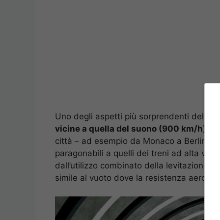
Uno degli aspetti più sorprendenti dell’
Hy
vicine a quella del suono (900 km/h)
, r
città – ad esempio da Monaco a Berlino in
paragonabili a quelli dei treni ad alta vel
dall’utilizzo combinato della levitazione 
simile al vuoto dove la resistenza aerodin