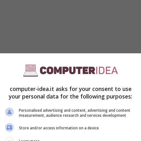
perloop
è la sua capacità di raggiungere
velocità
iducendo drasticamente i tempi di viaggio tra grandi
computer-idea.it asks for your consent to use
 soltanto 40 minuti – con consumi energetici
your personal data for the following purposes:
ocità attuali. Tale performance è resa possibile
magnetica e dalla creazione nel tubo d’un ambiente
Personalised advertising and content, advertising and content
amica si riduce al minimo.
measurement, audience research and services development
Store and/or access information on a device