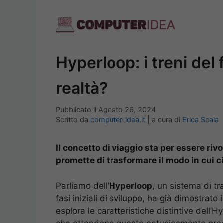
Vai
al
contenuto
Hyperloop: i treni del
realtà?
Pubblicato il
Agosto 26, 2024
Scritto da
computer-idea.it
|
a cura di
Erica Scala
Il concetto di viaggio sta per essere r
promette di trasformare il modo in cui ci
Parliamo dell’
Hyperloop
, un sistema di t
fasi iniziali di sviluppo, ha già dimostrato 
esplora le caratteristiche distintive dell’H
che attendono questo entusiasmante prog