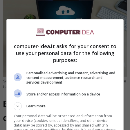
computer-idea.it asks for your consent to
use your personal data for the following
purposes:
Personalised advertising and content, advertising and
content measurement, audience research and
Servizi cloud, backup e software appositi ti aiuteranno a recuperare le
services development
tue foto smarrite – computer-idea.it
Store and/or access information on a device
Backup tramite applicazioni
Learn more
cloud
Your personal data will be processed and information from
your device (cookies, unique identifiers, and other device
data) may be stored by, accessed by and shared with 319
partners, or used specifically by this site. We and our partners