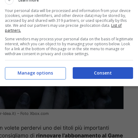
Learn more
Your personal data will be processed and information from your device
(cookies, unique identifiers, and other device data) may be stored by,
accessed by and shared with 319 partners, or used specifically by this
site. We and our partners may use precise geolocation data.
List of
partners.
Some vendors may process your personal data on the basis of legitimate
interest, which you can object to by managing your options below. Look
for a link at the bottom of this page or in the site menu to manage or
withdraw consent in privacy and cookie settings.
Manage options
Consent
r-Idea.it) – Foto Xbox.com
 volete perdervi uno dei titoli più importanti
 consigliamo di
rinnovare l’abbonamento al Game