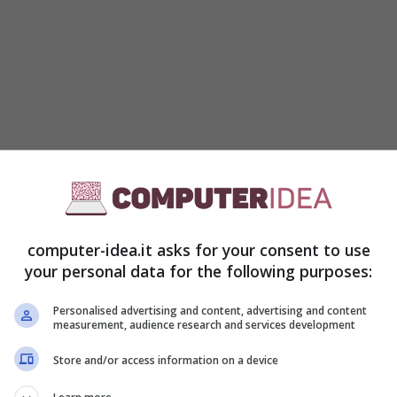
ra automatica ogni mese, ma nel caso abbiate
ento ricorrente allora questa operazione va fatta
iocatori scelgono questa opzione perché
amente quando ci sono titoli interessanti
in
computer-idea.it asks for your consent to use
your personal data for the following purposes:
Personalised advertising and content, advertising and content
measurement, audience research and services development
Store and/or access information on a device