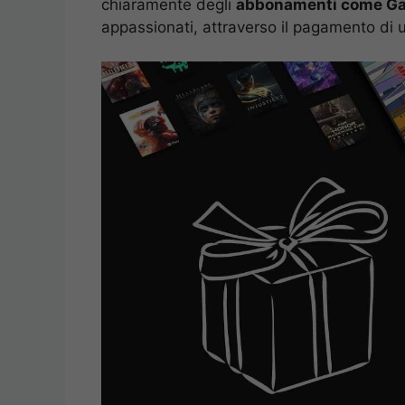
chiaramente degli
abbonamenti come Gam
appassionati, attraverso il pagamento di u