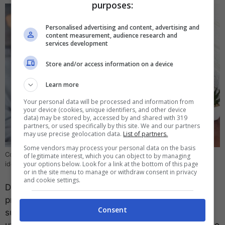
purposes:
Personalised advertising and content, advertising and
content measurement, audience research and
services development
Store and/or access information on a device
Learn more
Your personal data will be processed and information from
your device (cookies, unique identifiers, and other device
data) may be stored by, accessed by and shared with 319
partners, or used specifically by this site. We and our partners
may use precise geolocation data.
List of partners.
Some vendors may process your personal data on the basis
Con Alarmy quando suona la sveglia non hai più scuse – computer-
of legitimate interest, which you can object to by managing
your options below. Look for a link at the bottom of this page
idea.it
or in the site menu to manage or withdraw consent in privacy
and cookie settings.
Dopo aver risolto uno o più problemi matematici
proposti da Alarmy (dimostrando così che sei
Consent
sufficientemente vigile), puoi considerarti