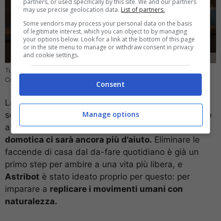
partners, or used specifically by this site. We and our partners
may use precise geolocation data.
List of partners.
Some vendors may process your personal data on the basis
of legitimate interest, which you can object to by managing
your options below. Look for a link at the bottom of this page
or in the site menu to manage or withdraw consent in privacy
and cookie settings.
Tutti presto avremo un Astribot in casa – foto via Astribot –
Computer-idea.it
Consent
La tecnologia in questo senso sta correndo in
Manage options
soccorso: con l’avvento delle AI già è tutto destinato
a cambiare, e ora che l
’AI viene applicata alla
domotica ci sarà ancora più d’aiuto.
Eliminare le
faccende di casa dal da-fare quotidiano è già un
primo step per ambire a una vita più libera, e
Astribot
è stato ideato proprio per questo: per
imparare a
replicare i movimenti umani con
naturalezza.