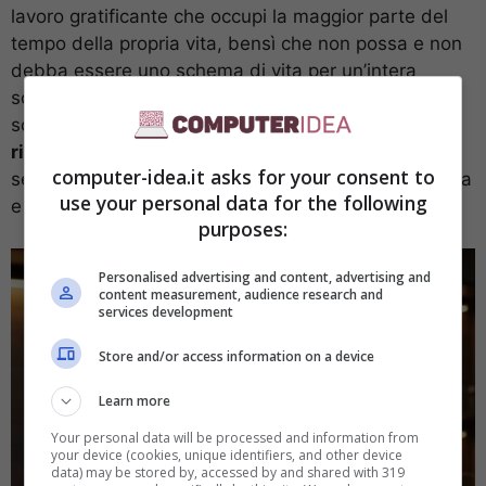
lavoro gratificante che occupi la maggior parte del
tempo della propria vita, bensì che non possa e non
debba essere uno schema di vita per un’intera
società, che invece dovrebbe dare più libertà di
scelta. Invece oggi
per vivere siamo obbligati a
ritmi intensi e stressanti:
si torna a casa alle 8 di
computer-idea.it asks for your consent to
sera e il resto del tempo lo si passa a riordinare casa
use your personal data for the following
e prepararsi al giorno lavorativo successivo.
purposes:
Personalised advertising and content, advertising and
content measurement, audience research and
services development
Store and/or access information on a device
Learn more
Your personal data will be processed and information from
your device (cookies, unique identifiers, and other device
data) may be stored by, accessed by and shared with 319