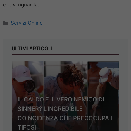
che vi riguarda.
Categorie
Servizi Online
ULTIMI ARTICOLI
IL CALDO È IL VERO NEMICO DI
SINNER? L’INCREDIBILE
COINCIDENZA CHE PREOCCUPA I
TIFOSI