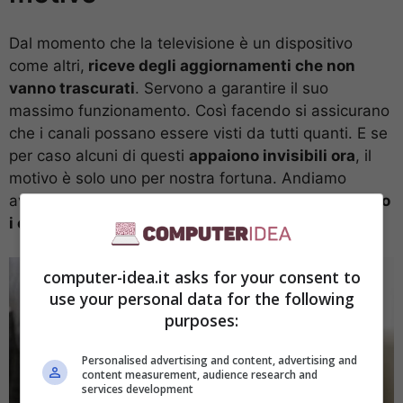
Dal momento che la televisione è un dispositivo
come altri,
riceve degli aggiornamenti che non
vanno trascurati
. Servono a garantire il suo
massimo funzionamento. Così facendo si assicurano
che i canali possano essere visti da tutti quanti. E se
per caso alcuni di questi
appaiono invisibili ora
, il
motivo è solo uno per nostra fortuna. Andiamo
avanti con la lettura per capire perché non si
vedono
i canali del digitale terrestre
.
computer-idea.it asks for your consent to
use your personal data for the following
purposes:
Personalised advertising and content, advertising and
content measurement, audience research and
services development