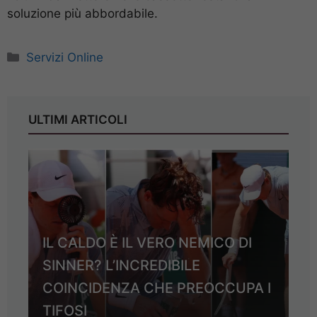
soluzione più abbordabile.
Categorie
Servizi Online
ULTIMI ARTICOLI
IL CALDO È IL VERO NEMICO DI
SINNER? L’INCREDIBILE
COINCIDENZA CHE PREOCCUPA I
TIFOSI