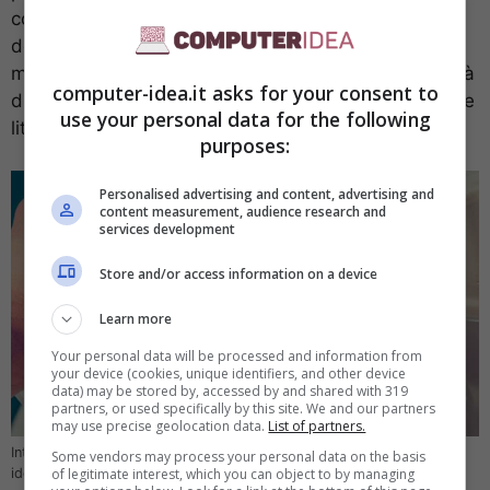
contenenti
fino a 12 litri di acqua
. Con i sistemi a
doppio pulsante il risparmio può essere ancora
maggiore, con un meccanismo che regola la quantità
computer-idea.it asks for your consent to
di acqua scaricata secondo le necessità, tra sei e tre
use your personal data for the following
litri.
purposes:
Personalised advertising and content, advertising and
content measurement, audience research and
services development
Store and/or access information on a device
Learn more
Your personal data will be processed and information from
your device (cookies, unique identifiers, and other device
data) may be stored by, accessed by and shared with 319
partners, or used specifically by this site. We and our partners
may use precise geolocation data.
List of partners.
Intervenire per contenere i consumi di acqua del water – computer-
Some vendors may process your personal data on the basis
idea.it
of legitimate interest, which you can object to by managing