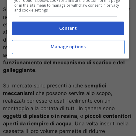
your options below. Look for a link at the bottom of this page
or in the site menu to manage or withdraw consent in privacy
Si può quindi pensare a sostituire la cassetta, ma se
and cookie settings.
non è possibile esiste un trucco semplice ma
efficace per contenere lo spreco di acqua. Uno dei
Consent
sistemi più semplici consiste di occupare una parte
del
volume della cassetta con un oggetto
di facile
Manage options
reperibilità (per esempio una bottiglia riempita di
acqua), facendo attenzione a
non ostacolare il
funzionamento del meccanismo di scarico e del
galleggiante
.
Sul mercato sono presenti anche
semplici
meccanismi
che possono servire allo scopo,
realizzati per essere usati facilmente con un
montaggio alla portata di tutti. In genere sono
oggetti di plastica o in resina
, o
piccoli contenitori
aperti da riempire di acqua
. Una volta inseriti nella
cassetta il loro volume permette di ridurre