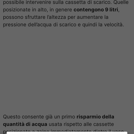
possibile intervenire sulla cassetta di scarico. Quelle
posizionate in alto, in genere
contengono 9 litri
,
possono sfruttare l’altezza per aumentare la
pressione dell’acqua di scarico e quindi la velocità.
Questo consente già un primo
risparmio della
quantità di acqua
usata rispetto alle cassette
posizionate a zaino immediatamente dietro il vaso,