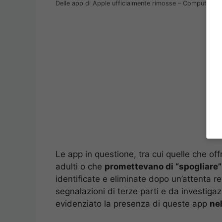
Delle app di Apple ufficialmente rimosse – Computer-ide
Le app in questione, tra cui quelle che of
adulti o che
promettevano di “spogliare” 
identificate e eliminate dopo un’attenta r
segnalazioni di terze parti e da investig
evidenziato la presenza di queste app
ne