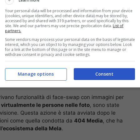
Learn more
a.it
Your personal data will be processed and information from your device
(cookies, unique identifiers, and other device data) may be stored by,
accessed by and shared with 319 partners, or used specifically by this
site. We and our partners may use precise geolocation data.
List of
partners.
Some vendors may process your personal data on the basis of legitimate
interest, which you can object to by managing your options below. Look
for a link at the bottom of this page or in the site menu to manage or
withdraw consent in privacy and cookie settings.
Manage options
Consent
frivano funzionalità di face-swap con immagini per
virtualmente le persone nelle foto
, sono state
evisione. Questa azione è stata avviata dopo le
azioni come quella condotta da
404 Media
, che ha
ll’ecosistema della Mela
.