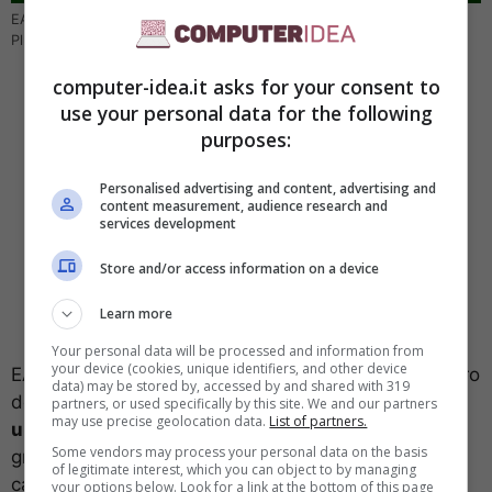
EA Sports FC 24 è uno dei giochi della line-up di maggio PlayStation
Plus – Credit: blog.it.playstation.com – (Computer-Idea.it)
computer-idea.it asks for your consent to
use your personal data for the following
purposes:
Personalised advertising and content, advertising and
content measurement, audience research and
services development
Store and/or access information on a device
Learn more
Your personal data will be processed and information from
your device (cookies, unique identifiers, and other device
EA Sports FC 24 segna sicuramente l’inizio del futuro
data) may be stored by, accessed by and shared with 319
del calcio. Il titolo di Electronic Arts promette
partners, or used specifically by this site. We and our partners
may use precise geolocation data.
List of partners.
un’esperienza di calcio più realistica di sempre
Some vendors may process your personal data on the basis
grazie alla presenza dei migliori calciatori al mondo,
of legitimate interest, which you can object to by managing
campionati e competizioni su scala globale. Ogni
your options below. Look for a link at the bottom of this page