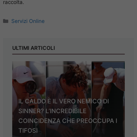
raccolta.
Categorie
Servizi Online
ULTIMI ARTICOLI
IL CALDO È IL VERO NEMICO DI
SINNER? L’INCREDIBILE
COINCIDENZA CHE PREOCCUPA I
TIFOSI