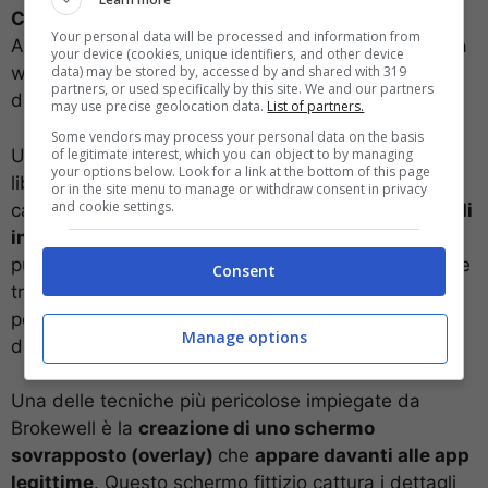
Chrome
, il browser predefinito su molti dispositivi
Your personal data will be processed and information from
Android. Gli utenti vengono ingannati da una pagina
your device (cookies, unique identifiers, and other device
data) may be stored by, accessed by and shared with 319
web ben progettata che propone un aggiornamento
partners, or used specifically by this site. We and our partners
del software, che sembra legittimo e innocuo.
may use precise geolocation data.
List of partners.
Some vendors may process your personal data on the basis
Una volta installato, però, questo aggiornamento
of legitimate interest, which you can object to by managing
your options below. Look for a link at the bottom of this page
libera nel sistema il
malware Brokewell
, che ha la
or in the site menu to manage or withdraw consent in privacy
and cookie settings.
capacità di
accedere alle applicazioni bancarie e di
intercettare informazioni sensibili
. Oltre a questo,
può registrare ogni azione compiuta sul dispositivo e
Consent
trasmettere questi dati a un server esterno,
permettendo così agli attaccanti di rubare identità,
Manage options
dati finanziari e personali.
Una delle tecniche più pericolose impiegate da
Brokewell è la
creazione di uno schermo
sovrapposto (overlay)
che
appare davanti alle app
legittime
. Questo schermo fittizio cattura i dettagli