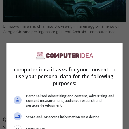
Un nuovo malware, chiamato Brokewell, imita un aggiornamento di
Google Chrome per ingannare gli utenti Android – computer-idea.it
computer-idea.it asks for your consent to
use your personal data for the following
purposes:
Personalised advertising and content, advertising and
content measurement, audience research and
services development
Store and/or access information on a device
Questo malware è particolarmente insidioso perché
si maschera da aggiornamento per Google
Learn more