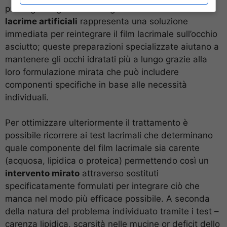
prolungata agli schermi digitali. L’utilizzo delle
lacrime artificiali
rappresenta una soluzione
immediata per reintegrare il film lacrimale sull’occhio
asciutto; queste preparazioni specializzate aiutano a
mantenere gli occhi idratati più a lungo grazie alla
loro formulazione mirata che può includere
componenti specifiche in base alle necessità
individuali.
Per ottimizzare ulteriormente il trattamento è
possibile ricorrere ai test lacrimali che determinano
quale componente del film lacrimale sia carente
(acquosa, lipidica o proteica) permettendo così un
intervento mirato
attraverso sostituti
specificatamente formulati per integrare ciò che
manca nel modo più efficace possibile. A seconda
della natura del problema individuato tramite i test –
carenza lipidica, scarsità nelle mucine or deficit dello