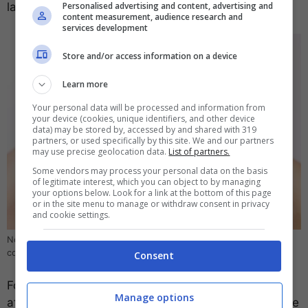
Personalised advertising and content, advertising and
lacrime.
content measurement, audience research and
services development
Store and/or access information on a device
Learn more
Your personal data will be processed and information from
your device (cookies, unique identifiers, and other device
data) may be stored by, accessed by and shared with 319
partners, or used specifically by this site. We and our partners
may use precise geolocation data.
List of partners.
Some vendors may process your personal data on the basis
of legitimate interest, which you can object to by managing
your options below. Look for a link at the bottom of this page
or in the site menu to manage or withdraw consent in privacy
and cookie settings.
Non sottovalutare i rischi dell’esposizione prolungata agli schermi –
computer-idea.it
Consent
Fortunatamente esistono diverse strategie per
Manage options
affrontare questa problematica legata all’esposizione