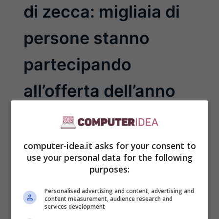
di zecca: migliaia di
persone stanno
partecipando
all’offerta dell’anno
Maggio 27, 2024
Google ha lanciato un’offerta in occasione
computer-idea.it asks for your consent to
del rilascio di un suo importante progetto:
use your personal data for the following
tablet praticamente regalati a tutti. Google,
purposes:
che sta ...
Personalised advertising and content, advertising and
Leggi Tutto
content measurement, audience research and
services development