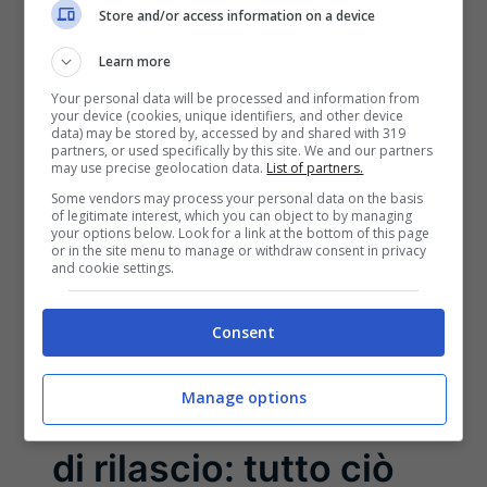
Store and/or access information on a device
Learn more
Your personal data will be processed and information from
your device (cookies, unique identifiers, and other device
data) may be stored by, accessed by and shared with 319
partners, or used specifically by this site. We and our partners
may use precise geolocation data.
List of partners.
Some vendors may process your personal data on the basis
of legitimate interest, which you can object to by managing
your options below. Look for a link at the bottom of this page
or in the site menu to manage or withdraw consent in privacy
and cookie settings.
Consent
Tablet OPPO Pad 3,
insider svela la data
Manage options
di rilascio: tutto ciò