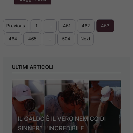
Previous
1
…
461
462
463
464
465
…
504
Next
ULTIMI ARTICOLI
IL CALDO È IL VERO NEMICO DI
SINNER? L’INCREDIBILE