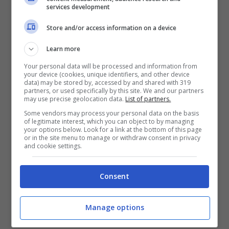
services development
Store and/or access information on a device
Learn more
Your personal data will be processed and information from
your device (cookies, unique identifiers, and other device
Il nuovo macOS 14.6
data) may be stored by, accessed by and shared with 319
partners, or used specifically by this site. We and our partners
may use precise geolocation data.
List of partners.
aggiunge una
Some vendors may process your personal data on the basis
of legitimate interest, which you can object to by managing
your options below. Look for a link at the bottom of this page
funzione
or in the site menu to manage or withdraw consent in privacy
and cookie settings.
richiestissima ma
Consent
non su tutti i mac: le
Manage options
novità