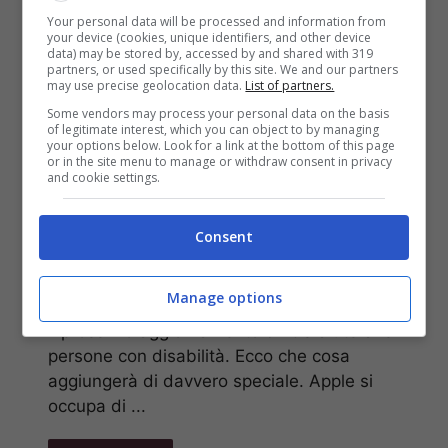
cambiare la vita alle
Your personal data will be processed and information from
your device (cookies, unique identifiers, and other device
data) may be stored by, accessed by and shared with 319
partners, or used specifically by this site. We and our partners
persone con
may use precise geolocation data.
List of partners.
Some vendors may process your personal data on the basis
disabilità: le novità in
of legitimate interest, which you can object to by managing
your options below. Look for a link at the bottom of this page
or in the site menu to manage or withdraw consent in privacy
and cookie settings.
arrivo su iPhone e
iPad
Consent
Maggio 20, 2024
Manage options
Il prossimo aggiornamento di iOS aiuterà le
persone con disabilità. Ecco che cosa
aggiungerà di davvero speciale. Apple si
occupa di ...